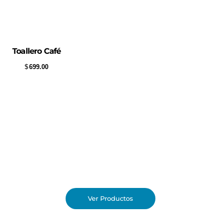
Toallero Café
$
699.00
Conoce nuestras
promociones.
Descubre los grandes descuentos que tenemos
para ti.
Ver Productos