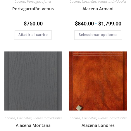
Cocina
,
Portagarrafones
Cocina
,
Cocinetas
,
Piezas Individuales
Portagarrafón venus
Alacena Armani
$
750.00
$
840.00
-
$
1,799.00
Añadir al carrito
Seleccionar opciones
Cocina
,
Cocinetas
,
Piezas Individuales
Cocina
,
Cocinetas
,
Piezas Individuales
Alacena Montana
Alacena Londres