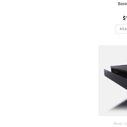
Base
$
Añad
Bases
,
C