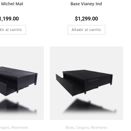
 Michel Mat
Base Vianey Ind
1,199.00
$
1,299.00
ir al carrito
Añadir al carrito
anguro
,
Recámaras
Bases
,
Canguro
,
Recámaras