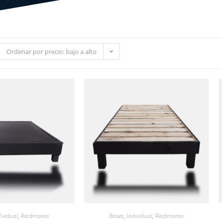
Ordenar por precio: bajo a alto
dividual
,
Recámaras
Bases
,
Individual
,
Recámaras