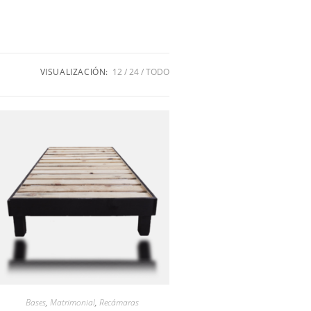
VISUALIZACIÓN:
12
24
TODO
Bases
,
Matrimonial
,
Recámaras