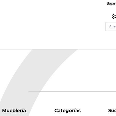
Base
$
Añad
Mueblería
Categorías
Su