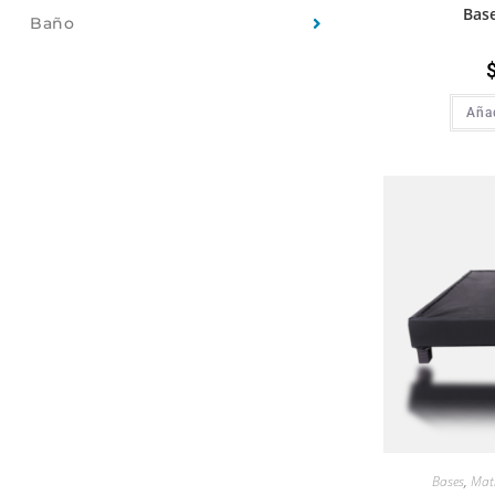
Base
Baño
Añad
Bases
,
Mat