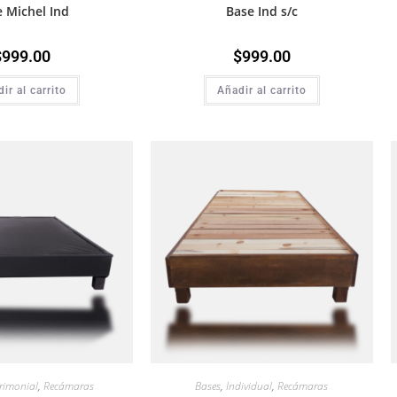
 Michel Ind
Base Ind s/c
$
999.00
$
999.00
ir al carrito
Añadir al carrito
rimonial
,
Recámaras
Bases
,
Individual
,
Recámaras