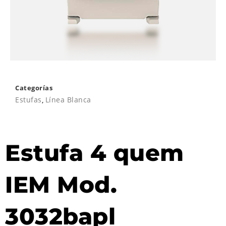
Categorías
Estufas
,
Línea Blanca
Estufa 4 quem
IEM Mod.
3032bapl