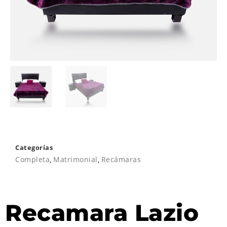
Categorías
Completa
,
Matrimonial
,
Recámaras
Recamara Lazio