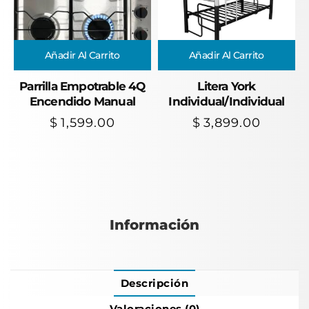
Añadir Al Carrito
Añadir Al Carrito
Parrilla Empotrable 4Q
Litera York
Encendido Manual
Individual/Individual
$
1,599.00
$
3,899.00
Información
Descripción
Valoraciones (0)