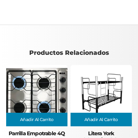
Productos Relacionados
Añadir Al Carrito
Añadir Al Carrito
Parrilla Empotrable 4Q
Litera York