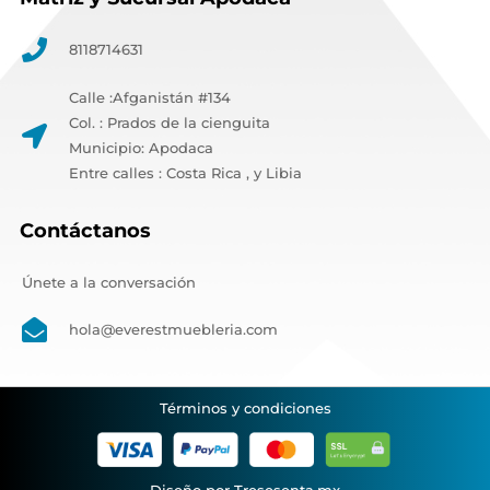
8118714631
Calle :Afganistán #134
Col. : Prados de la cienguita
Municipio: Apodaca
Entre calles : Costa Rica , y Libia
Contáctanos
Únete a la conversación
hola@everestmuebleria.com
Términos y condiciones
Diseño por Tresesenta.mx