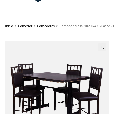
Inicio
>
Comedor
>
Comedores
>
Comedor Mesa Niza D/4 / Sillas Sevil