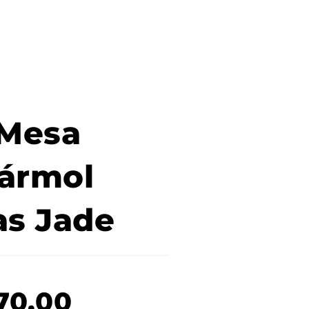
Mesa
ármol
las Jade
70.00