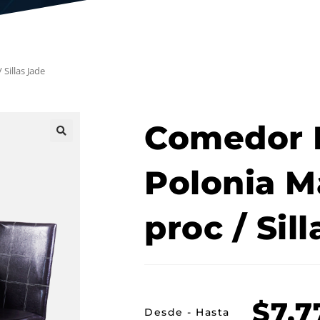
Sillas Jade
Comedor 
Polonia M
proc / Sil
$
7,7
Desde - Hasta