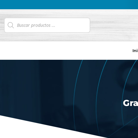
In
Gra