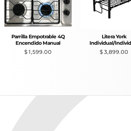
Parrilla Empotrable 4Q
Añadir Al Carrito
Añadir Al Carrito
Litera York
Encendido Manual
Individual/Indivi
$
1,599.00
$
3,899.00