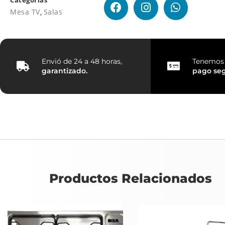
Categorías
Mesa TV
,
Salas
Envió de 24 a 48 horas,
Tenemos 
garantizado.
pago
se
Productos Relacionados