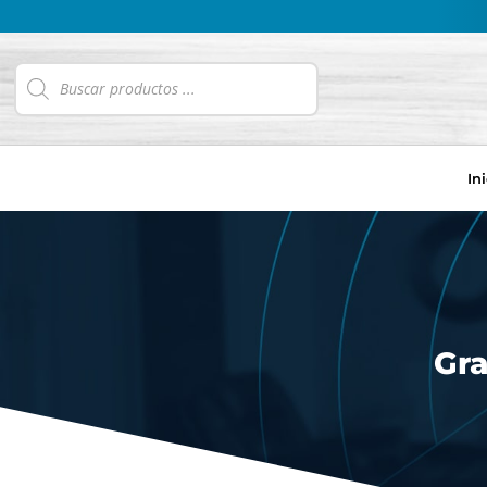
In
Gra