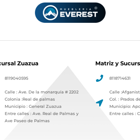
cursal Zuazua
Matriz y Sucur
8119040595
8118714631
Calle : Ave. De la monarquía # 2202
Calle :Afganis
Colonia :Real de palmas
Col. : Prados d
Municipio : General Zuazua
Municipio: Ap
Entre calles : Ave. Real de Palmas y
Entre calles : C
Ave Paseo de Palmas