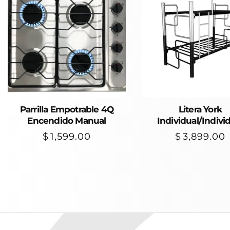
Parrilla Empotrable 4Q
Añadir Al Carrito
Añadir Al Carrito
Litera York
Encendido Manual
Individual/Indivi
$
1,599.00
$
3,899.00