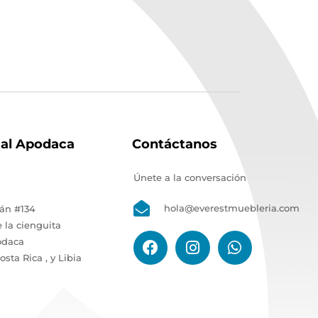
sal Apodaca
Contáctanos
Únete a la conversación
hola@everestmuebleria.com
tán #134
e la cienguita
odaca
osta Rica , y Libia