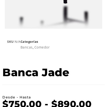
SKU
N/A
Categorías
Bancas
,
Comedor
Banca Jade
Desde - Hasta
$
750.00
-
$
890.00