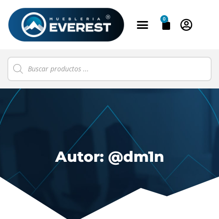
0
Autor:
@dm1n